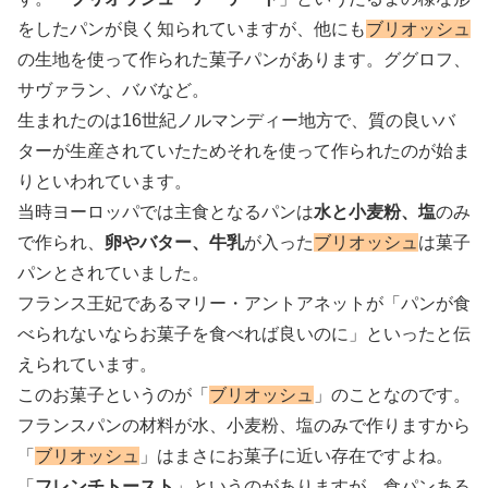
をしたパンが良く知られていますが、他にも
ブリオッシュ
の生地を使って作られた菓子パンがあります。ググロフ、
サヴァラン、ババなど。
生まれたのは16世紀ノルマンディー地方で、質の良いバ
ターが生産されていたためそれを使って作られたのが始ま
りといわれています。
当時ヨーロッパでは主食となるパンは
水と小麦粉、塩
のみ
で作られ、
卵やバター、牛乳
が入った
ブリオッシュ
は菓子
パンとされていました。
フランス王妃であるマリー・アントアネットが「パンが食
べられないならお菓子を食べれば良いのに」といったと伝
えられています。
このお菓子というのが「
ブリオッシュ
」のことなのです。
フランスパンの材料が水、小麦粉、塩のみで作りますから
「
ブリオッシュ
」はまさにお菓子に近い存在ですよね。
「
フレンチトースト
」というのがありますが、食パンある