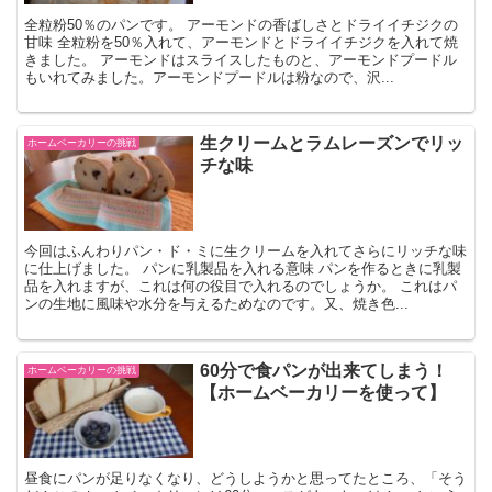
全粒粉50％のパンです。 アーモンドの香ばしさとドライイチジクの
甘味 全粒粉を50％入れて、アーモンドとドライイチジクを入れて焼
きました。 アーモンドはスライスしたものと、アーモンドプードル
もいれてみました。アーモンドプードルは粉なので、沢...
生クリームとラムレーズンでリッ
ホームベーカリーの挑戦
チな味
今回はふんわりパン・ド・ミに生クリームを入れてさらにリッチな味
に仕上げました。 パンに乳製品を入れる意味 パンを作るときに乳製
品を入れますが、これは何の役目で入れるのでしょうか。 これはパ
ンの生地に風味や水分を与えるためなのです。又、焼き色...
60分で食パンが出来てしまう！
ホームベーカリーの挑戦
【ホームベーカリーを使って】
昼食にパンが足りなくなり、どうしようかと思ってたところ、「そう