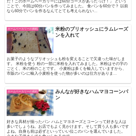
だ！このホームベーカリーには60分コースがあったっけ！」 という
ことで、今回は60分パンを作ってみました。 食パンを60分で？ 以前
なら60分でパンを作るなんてとても考えられない...
米粉のブリオッシュにラムレーズ
ホームベーカリーの挑戦
ンを入れて
お菓子のようなブリオッシュも粉を変えることで又違った味がしま
す。 米粉を使う 粉の一部に米粉を入れてみました。米粉はその字の
ごとく、米の粉のことです。 小麦粉は多くを輸入していますから、
市販のパンに輸入小麦粉を使った物が多いのは仕方がありま...
みんなが好きなハムマヨコーンパ
ホームベーカリーの挑戦
ン
好きな具材が揃ったパン ハムとマヨネーズとコーンって好きな人は
多いでしょうね。お店でもよく見かけます。そして買う人も多いです
よね。自身も前は必ずといっていい位このパンを選んでいました。