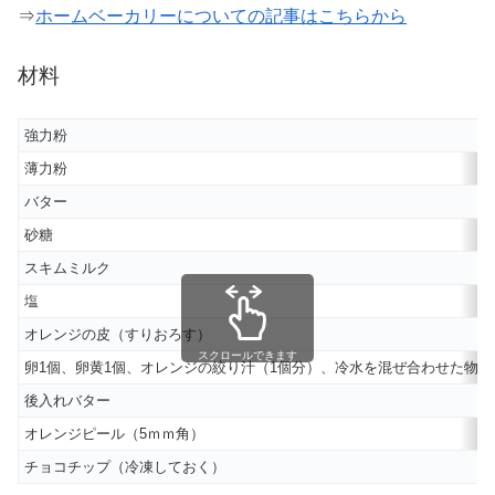
⇒
ホームベーカリーについての記事はこちらから
材料
強力粉
薄力粉
バター
砂糖
スキムミルク
塩
オレンジの皮（すりおろす）
スクロールできます
卵1個、卵黄1個、オレンジの絞り汁（1個分）、冷水を混ぜ合わせた物
後入れバター
オレンジピール（5ｍｍ角）
チョコチップ（冷凍しておく）