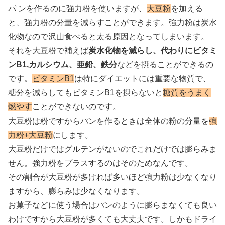
パ ンを作るのに強力粉を使いますが、
大豆粉
を加える
と、強力粉の分量を減らすことができます。強力粉は炭水
化物なので沢山食べると太る原因となってしまいます。
それを大豆粉で補えば
炭水化物を減らし、代わりにビタミ
ンB1,カルシウム、亜鉛、鉄分
などを摂ることができるの
です。
ビタミンB1
は特にダイエットには重要な物質で、
糖分を減らしてもビタミンB1を摂らないと
糖質をうまく
燃やす
ことができないのです。
大豆粉は粉ですからパンを作るときは全体の粉の分量を
強
力粉+大豆粉
にします。
大豆粉だけではグルテンがないのでこれだけでは膨らみま
せん。強力粉をプラスするのはそのためなんです。
その割合が大豆粉が多ければ多いほど強力粉は少なくなり
ますから、膨らみは少なくなります。
お菓子などに使う場合はパンのように膨らまなくても良い
わけですから大豆粉が多くても大丈夫です。しかもドライ