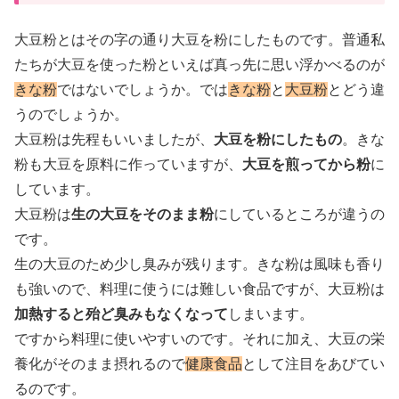
大豆粉とはその字の通り大豆を粉にしたものです。普通私
たちが大豆を使った粉といえば真っ先に思い浮かべるのが
きな粉
ではないでしょうか。では
きな粉
と
大豆粉
とどう違
うのでしょうか。
大豆粉は先程もいいましたが、
大豆を粉にしたもの
。きな
粉も大豆を原料に作っていますが、
大豆を煎ってから粉
に
しています。
大豆粉は
生の大豆をそのまま粉
にしているところが違うの
です。
生の大豆のため少し臭みが残ります。きな粉は風味も香り
も強いので、料理に使うには難しい食品ですが、大豆粉は
加熱すると殆ど臭みもなくなって
しまいます。
ですから料理に使いやすいのです。それに加え、大豆の栄
養化がそのまま摂れるので
健康食品
として注目をあびてい
るのです。