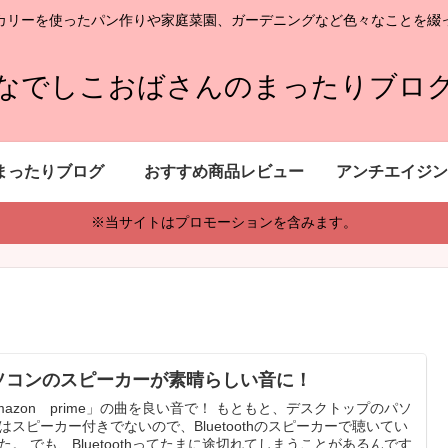
カリーを使ったパン作りや家庭菜園、ガーデニングなど色々なことを綴
なでしこおばさんのまったりブロ
まったりブログ
おすすめ商品レビュー
アンチエイジン
※当サイトはプロモーションを含みます。
ソコンのスピーカーが素晴らしい音に！
mazon prime」の曲を良い音で！ もともと、デスクトップのパソ
はスピーカー付きでないので、Bluetoothのスピーカーで聴いてい
た。 でも、Bluetoothってたまに途切れてしまうことがあるんです