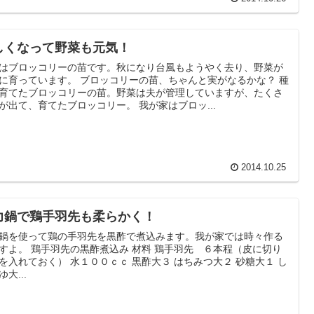
しくなって野菜も元気！
はブロッコリーの苗です。秋になり台風もようやく去り、野菜が
に育っています。 ブロッコリーの苗、ちゃんと実がなるかな？ 種
育てたブロッコリーの苗。野菜は夫が管理していますが、たくさ
が出て、育てたブロッコリー。 我が家はブロッ...
2014.10.25
力鍋で鶏手羽先も柔らかく！
鍋を使って鶏の手羽先を黒酢で煮込みます。我が家では時々作る
すよ。 鶏手羽先の黒酢煮込み 材料 鶏手羽先 ６本程（皮に切り
を入れておく） 水１００ｃｃ 黒酢大３ はちみつ大２ 砂糖大１ し
大...