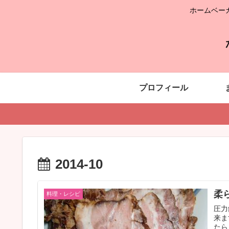
ホームベー
プロフィール
2014-10
柔
料理・レシピ
圧力
来ま
たら