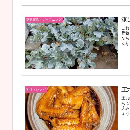
涼
家庭菜園・ガーデニング
これ
元気
から
ん芽
圧
料理・レシピ
圧力
んで
込み
ょうゆ