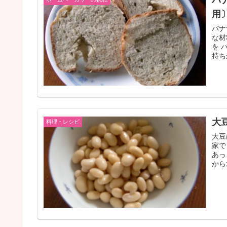
バ
用
バナ
な材
を 
持ち
大
料理・レシピ
大豆
家で
あっ
から