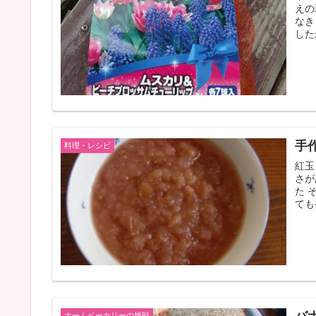
えの
なき
した
手
料理・レシピ
紅玉
さが
た 
ても
ホームベーカリーの挑戦