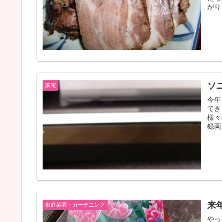
がり
ソ
家電
今年
てき
様々
録画
来
家庭菜園・ガーデニング
やっ