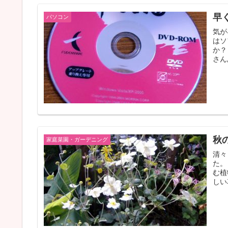
早
パソコン
気が
はソ
か？
さん
秋
家庭菜園・ガーデニング
清々
た。
む植
しい