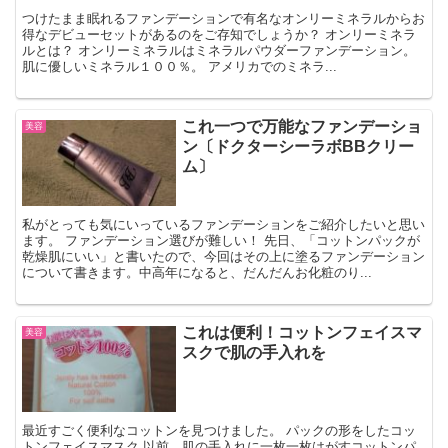
つけたまま眠れるファンデーションで有名なオンリーミネラルからお
得なデビューセットがあるのをご存知でしょうか？ オンリーミネラ
ルとは？ オンリーミネラルはミネラルパウダーファンデーション。
肌に優しいミネラル１００％。 アメリカでのミネラ...
これ一つで万能なファンデーショ
美容
ン〔ドクターシーラボBBクリー
ム〕
私がとっても気にいっているファンデーションをご紹介したいと思い
ます。 ファンデーション選びが難しい！ 先日、「コットンパックが
乾燥肌にいい」と書いたので、今回はその上に塗るファンデーション
について書きます。中高年になると、だんだんお化粧のり...
これは便利！コットンフェイスマ
美容
スクで肌の手入れを
最近すごく便利なコットンを見つけました。 パックの形をしたコッ
トンフェイスマスク 以前、肌の手入れに一枚一枚はがすコットンパ