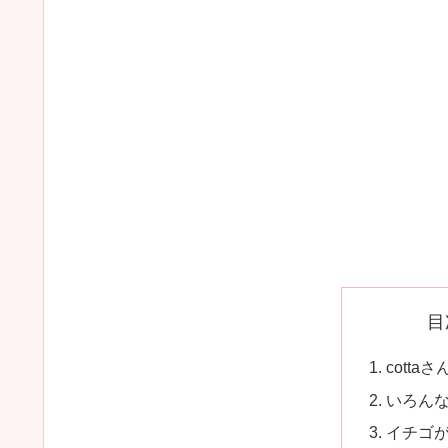
目
cott
いろん
イチゴ