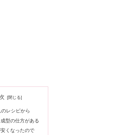
次
aさんのレシピから
な成型の仕方がある
が安くなったので