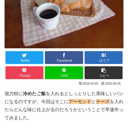
Twitter
Facebook
はてブ
Pocket
LINE
コピー
2019.10.03
2015.09.25
強力粉に
冷めたご飯
を入れるとしっとりした美味しいパン
になるのですが、今回はそこに
アーモンド
と
チーズ
を入れ
たらどんな味に仕上がるのだろうかということで早速作っ
てみました。