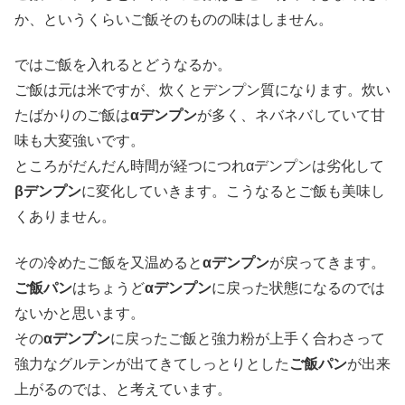
か、というくらいご飯そのものの味はしません。
ではご飯を入れるとどうなるか。
ご飯は元は米ですが、炊くとデンプン質になります。炊い
たばかりのご飯は
αデンプン
が多く、ネバネバしていて甘
味も大変強いです。
ところがだんだん時間が経つにつれαデンプンは劣化して
βデンプン
に変化していきます。こうなるとご飯も美味し
くありません。
その冷めたご飯を又温めると
αデンプン
が戻ってきます。
ご飯パン
はちょうど
αデンプン
に戻った状態になるのでは
ないかと思います。
その
αデンプン
に戻ったご飯と強力粉が上手く合わさって
強力なグルテンが出てきてしっとりとした
ご飯パン
が出来
上がるのでは、と考えています。