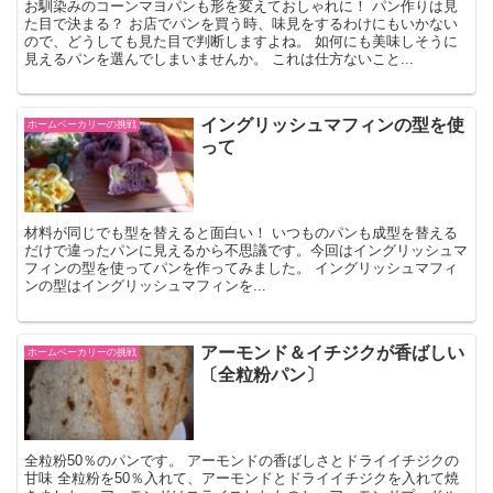
お馴染みのコーンマヨパンも形を変えておしゃれに！ パン作りは見
た目で決まる？ お店でパンを買う時、味見をするわけにもいかない
ので、どうしても見た目で判断しますよね。 如何にも美味しそうに
見えるパンを選んでしまいませんか。 これは仕方ないこと...
イングリッシュマフィンの型を使
ホームベーカリーの挑戦
って
材料が同じでも型を替えると面白い！ いつものパンも成型を替える
だけで違ったパンに見えるから不思議です。今回はイングリッシュマ
フィンの型を使ってパンを作ってみました。 イングリッシュマフィ
ンの型はイングリッシュマフィンを...
アーモンド＆イチジクが香ばしい
ホームベーカリーの挑戦
〔全粒粉パン〕
全粒粉50％のパンです。 アーモンドの香ばしさとドライイチジクの
甘味 全粒粉を50％入れて、アーモンドとドライイチジクを入れて焼