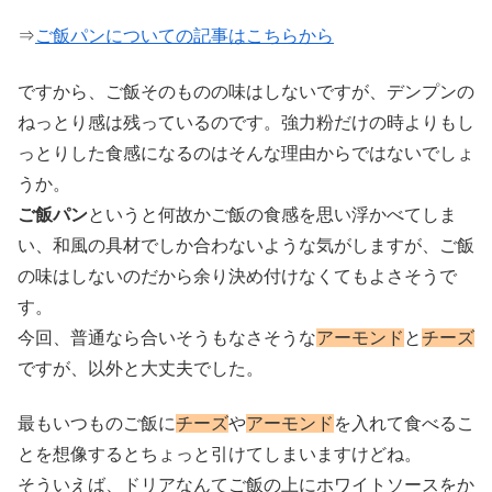
⇒
ご飯パンについての記事はこちらから
ですから、ご飯そのものの味はしないですが、デンプンの
ねっとり感は残っているのです。強力粉だけの時よりもし
っとりした食感になるのはそんな理由からではないでしょ
うか。
ご飯パン
というと何故かご飯の食感を思い浮かべてしま
い、和風の具材でしか合わないような気がしますが、ご飯
の味はしないのだから余り決め付けなくてもよさそうで
す。
今回、普通なら合いそうもなさそうな
アーモンド
と
チーズ
ですが、以外と大丈夫でした。
最もいつものご飯に
チーズ
や
アーモンド
を入れて食べるこ
とを想像するとちょっと引けてしまいますけどね。
そういえば、ドリアなんてご飯の上にホワイトソースをか