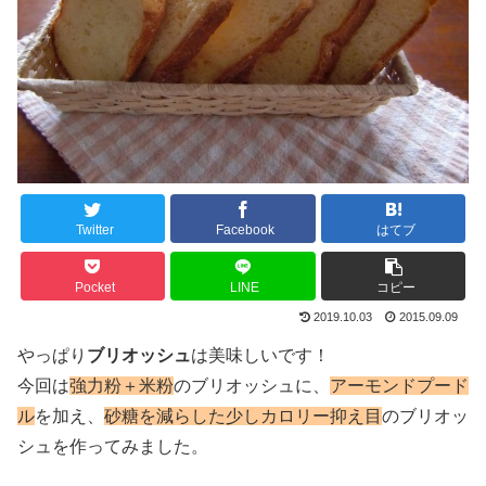
Twitter
Facebook
はてブ
Pocket
LINE
コピー
2019.10.03
2015.09.09
やっぱり
ブリオッシュ
は美味しいです！
今回は
強力粉＋米粉
のブリオッシュに、
アーモンドプード
ル
を加え、
砂糖を減らした少しカロリー抑え目
のブリオッ
シュを作ってみました。