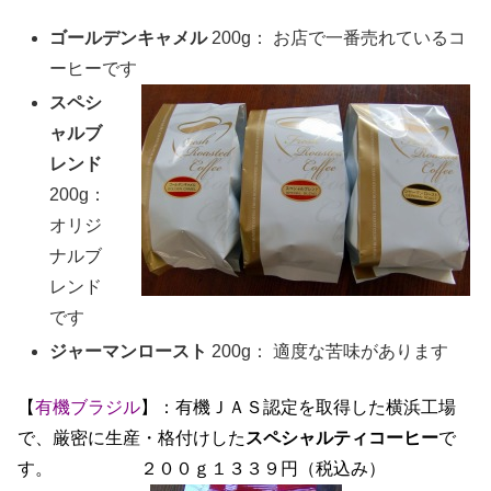
ゴールデンキャメル
200g： お店で一番売れているコ
ーヒーです
スペシ
ャルブ
レンド
200g：
オリジ
ナルブ
レンド
です
ジャーマンロースト
200g： 適度な苦味があります
【
有機ブラジル
】：有機ＪＡＳ認定を取得した横浜工場
で、厳密に生産・格付けした
スペシャルティコーヒー
で
す。 ２００ｇ１３３９円（税込み）