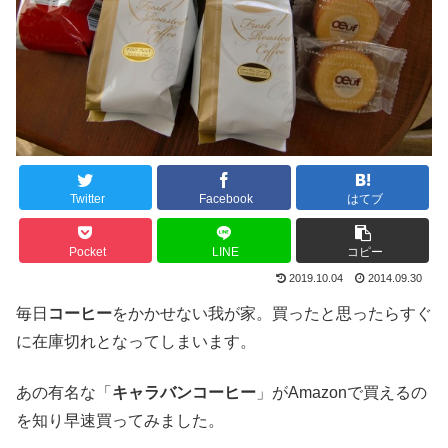
Twitter
Facebook
はてブ
Pocket
LINE
コピー
2019.10.04
2014.09.30
毎日
コーヒー
をかかせない我が家。買ったと思ったらすぐ
に在庫切れとなってしまいます。
あの有名な「
キャラバンコーヒー
」がAmazonで買えるの
を知り早速買ってみました。