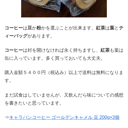
コーヒー
は
豆
か
粉
かを選ぶことが出来ます。
紅茶
は
葉
と
テ
ィーバッグ
があります。
コーヒー
は封を開けなければ永く持ちますし、
紅茶
も葉は
缶に入っています。多く買っておいても大丈夫。
購入金額５４００円（税込み）以上で送料は無料になりま
す。
まだ試食はしていませんが、又飲んだら味についての感想
を書きたいと思っています。
⇒
キャラバンコーヒー ゴールデンキャメル 豆 200g×3個