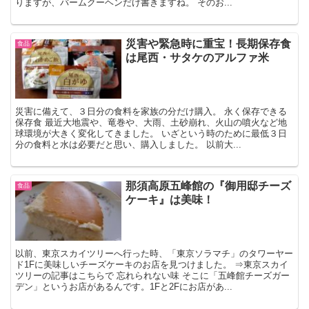
りますが、バームクーヘンだけ書きますね。 そのお...
災害や緊急時に重宝！長期保存食
食品
は尾西・サタケのアルファ米
災害に備えて、３日分の食料を家族の分だけ購入。 永く保存できる
保存食 最近大地震や、竜巻や、大雨、土砂崩れ、火山の噴火など地
球環境が大きく変化してきました。 いざという時のために最低３日
分の食料と水は必要だと思い、購入しました。 以前大...
那須高原五峰館の『御用邸チーズ
食品
ケーキ』は美味！
以前、東京スカイツリーへ行った時、「東京ソラマチ」のタワーヤー
ド1Fに美味しいチーズケーキのお店を見つけました。 ⇒東京スカイ
ツリーの記事はこちらで 忘れられない味 そこに「五峰館チーズガー
デン」というお店があるんです。1Fと2Fにお店があ...