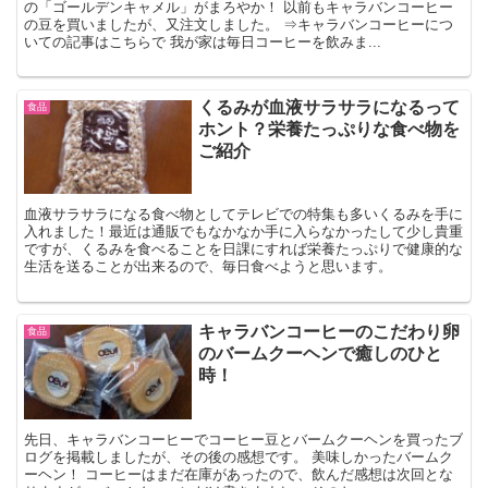
の「ゴールデンキャメル」がまろやか！ 以前もキャラバンコーヒー
の豆を買いましたが、又注文しました。 ⇒キャラバンコーヒーにつ
いての記事はこちらで 我が家は毎日コーヒーを飲みま...
くるみが血液サラサラになるって
食品
ホント？栄養たっぷりな食べ物を
ご紹介
血液サラサラになる食べ物としてテレビでの特集も多いくるみを手に
入れました！最近は通販でもなかなか手に入らなかったして少し貴重
ですが、くるみを食べることを日課にすれば栄養たっぷりで健康的な
生活を送ることが出来るので、毎日食べようと思います。
キャラバンコーヒーのこだわり卵
食品
のバームクーヘンで癒しのひと
時！
先日、キャラバンコーヒーでコーヒー豆とバームクーヘンを買ったブ
ログを掲載しましたが、その後の感想です。 美味しかったバームク
ーヘン！ コーヒーはまだ在庫があったので、飲んだ感想は次回とな